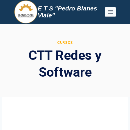
Saltar
E T S "Pedro Blanes
al
Viale"
contenido
CURSOS
CTT Redes y
Software