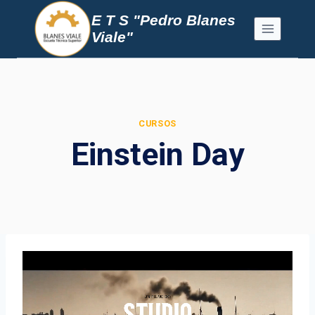
Saltar
E T S "Pedro Blanes
al
Viale"
contenido
CURSOS
Einstein Day